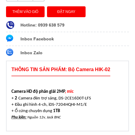
THÊM VÀO GIỎ
ĐẶT NGAY
Hotline: 0939 638 579
Inbox Facebook
Inbox Zalo
THÔNG TIN SẢN PHẨM: Bộ Camera HIK-02
Camera
HD độ phân giải 2MP
, mic
+
2
Camera
đèn
trợ
sáng
,
DS-2CE16D0T-LFS
+
Đầu ghi
hình 4
-ch,
iDS-7204HQHI-M1/E
+
Ổ
cứng chuyên dụng
1TB
Phụ kiện
:
Nguồn 12v, Jack BNC