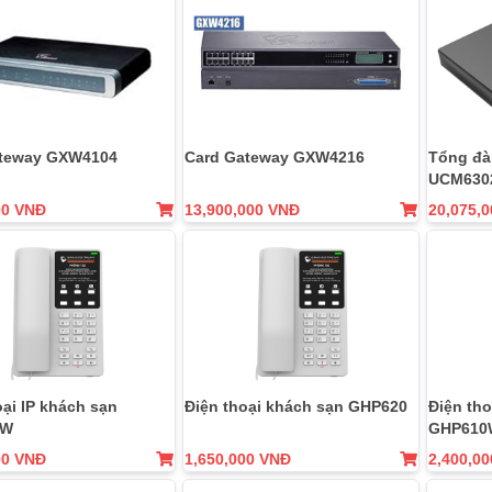
ateway GXW4104
Card Gateway GXW4216
Tổng đà
UCM630
00 VNĐ
13,900,000 VNĐ
20,075,
oại IP khách sạn
Điện thoại khách sạn GHP620
Điện tho
0W
GHP610
00 VNĐ
1,650,000 VNĐ
2,400,0