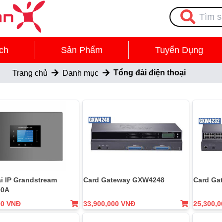
ch
Sản Phẩm
Tuyển Dụng
Tổng đài điện thoại
Trang chủ
Danh mục
i IP Grandstream
Card Gateway GXW4248
Card Ga
00A
00 VNĐ
33,900,000 VNĐ
25,300,