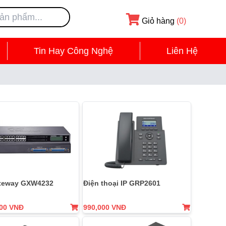
Giỏ hàng
(0)
Tin Hay Công Nghệ
Liên Hệ
teway GXW4232
Điện thoại IP GRP2601
000 VNĐ
990,000 VNĐ