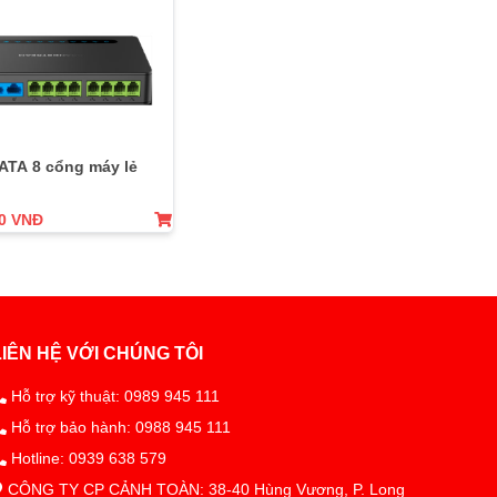
 ATA 8 cổng máy lẻ
00 VNĐ
LIÊN HỆ VỚI CHÚNG TÔI
Hỗ trợ kỹ thuật: 0989 945 111
Hỗ trợ bảo hành: 0988 945 111
Hotline: 0939 638 579
CÔNG TY CP CẢNH TOÀN: 38-40 Hùng Vương, P. Long