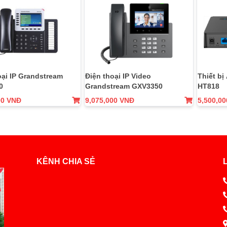
oại IP Grandstream
Điện thoại IP Video
Thiết bị
0
Grandstream GXV3350
HT818
00 VNĐ
9,075,000 VNĐ
5,500,0
KÊNH CHIA SẺ