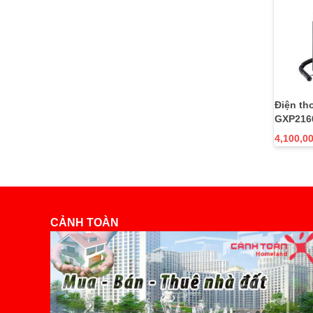
Điện th
GXP216
4,100,0
CẢNH TOÀN