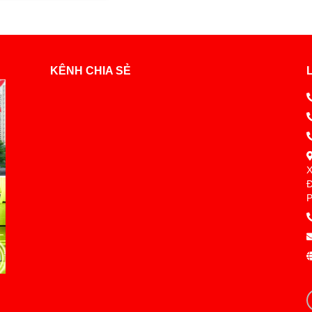
KÊNH CHIA SẺ
X
Đ
P