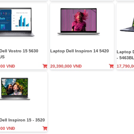
Dell Vostro 15 5630
Laptop Dell Inspiron 14 5420
Laptop D
US
- 5463B
000 VNĐ
20,390,000 VNĐ
17,790,
ell Inspiron 15 - 3520
000 VNĐ