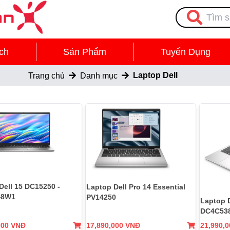
ch
Sản Phẩm
Tuyển Dụng
Laptop Dell
Trang chủ
Danh mục
Dell 15 DC15250 -
Laptop Dell Pro 14 Essential
48W1
PV14250
Laptop D
DC4C53
000 VNĐ
17,890,000 VNĐ
21,990,