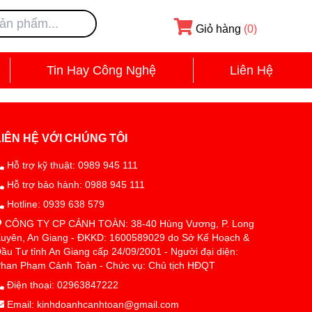
Giỏ hàng
(0)
Tin Hay Công Nghệ
Liên Hệ
LIÊN HỆ VỚI CHÚNG TÔI
Hỗ trợ kỹ thuật: 0989 945 111
Hỗ trợ bảo hành: 0988 945 111
Hotline: 0939 638 579
CÔNG TY CP CẢNH TOÀN: 38-40 Hùng Vương, P. Long
uyên, An Giang - ĐKKD: 1600589029 do Sở Kế Hoạch &
ầu Tư tỉnh An Giang cấp 24/09/2001 - Người đại diện:
han Phạm Cảnh Toàn - Chức vụ: Chủ tịch HĐQT
Điện thoại: 02963847222
Email: kinhdoanhcanhtoan@gmail.com