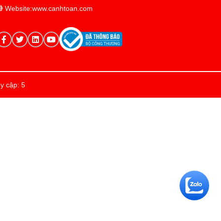
Website:www.canhtoan.com
y cập: 5