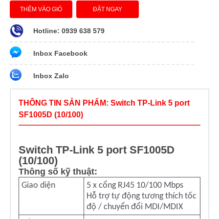
THÊM VÀO GIỎ
ĐẶT NGAY
Hotline: 0939 638 579
Inbox Facebook
Inbox Zalo
THÔNG TIN SẢN PHẨM: Switch TP-Link 5 port
SF1005D (10/100)
Switch TP-Link 5 port SF1005D
(10/100)
Thông số kỹ thuật:
Giao di
ện
5 x c
ổng RJ45 10/100 Mbps
H
ỗ trợ tự
đ
ộng t
ương thích t
ốc
đ
ộ / chuyển
đ
ổi MDI/MDIX