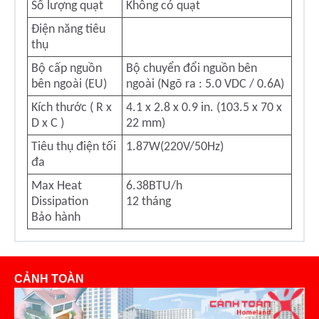
S
ố l
ư
ợng quạt
Không có qu
ạt
Đi
ện n
ăng tiêu
th
ụ
B
ộ cấp nguồn
B
ộ chuyển
đ
ổi nguồn bên
bên ngoài (EU)
ngoài (Ng
õ ra : 5.0 VDC / 0.6A)
Kích thư
ớc ( R x
4.1 x 2.8 x 0.9 in. (103.5 x 70 x
D x C )
22 mm)
Tiêu th
ụ
đi
ện tối
1.87W(220V/50Hz)
đa
Max Heat
6.38BTU/h
Dissipation
12 tháng
Bảo hành
CẢNH TOÀN