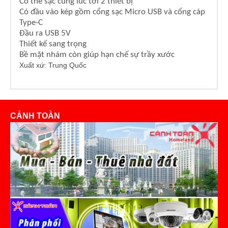
Có th
ể sạc cùng lúc tới 2 thiết bị
Có đ
ầu vào kép gồm cổng sạc Micro USB và cổng cáp
Type-C
Đ
ầu ra USB 5V
Thi
ết kế sang trọng
B
ề mặt nhám c
òn giúp h
ạn chế sự trầy x
ư
ớc
Xuất xứ: Trung Quốc
CẢNH TOÀN