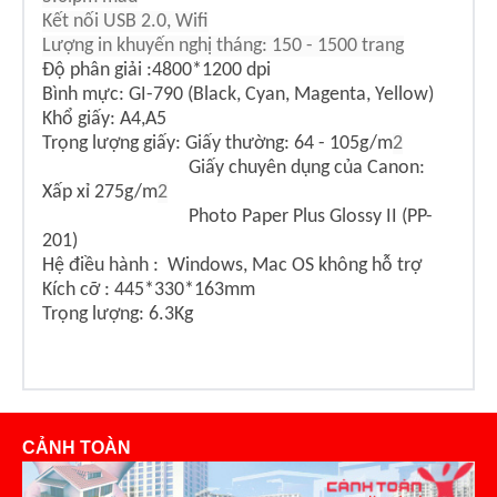
K
ết nối USB 2.0, Wifi
Lư
ợng in khuyến nghị tháng: 150 - 1500 trang
Độ phân giải :4800*1200 dpi
Bình mực: GI-790 (Black, Cyan, Magenta, Yellow)
Khổ giấy: A4,A5
Trọng lượng giấy: Giấy thường: 64 - 105g/m
2
Giấy chuyên dụng của Canon:
Xấp xỉ 275g/m
2
Photo Paper Plus Glossy II (PP-
201)
Hệ điều hành : Windows, Mac OS không hỗ trợ
Kích cỡ : 445*330*163mm
Trọng lượng: 6.3Kg
CẢNH TOÀN