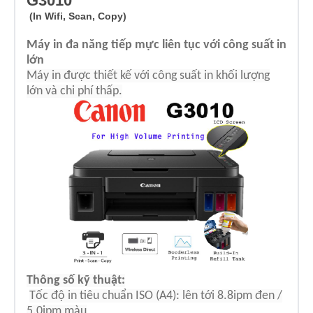
G3010
(In Wifi, Scan, Copy)
Máy in đa năng ti
ếp mực liên tục với công suất in
lớn
Máy in đư
ợc thiết kế với công suất in khối l
ư
ợng
lớn và chi phí thấp.
Thông số kỹ thuật:
T
ốc
đ
ộ in tiêu chuẩn ISO (A4): lên tới 8.8ipm
đen /
5.0ipm màu