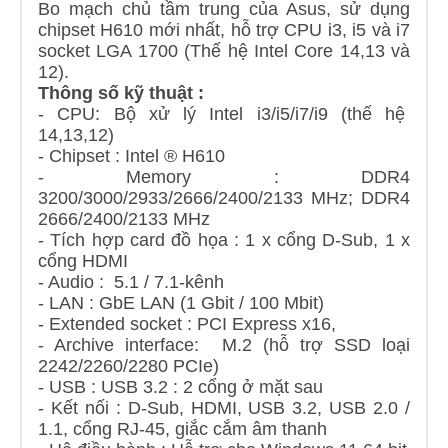
Bo mạch chủ tầm trung của Asus, sử dụng
chipset H610 mới nhất, hỗ trợ CPU i3, i5 và i7
socket LGA 1700 (Thế hệ Intel Core 14,13 và
12).
Thông số kỹ thuật :
- CPU: Bộ xử lý Intel i3/i5/i7/i9 (thế hệ
14,13,12)
- Chipset : Intel ® H610
- Memory : DDR4
3200/3000/2933/2666/2400/2133 MHz; DDR4
2666/2400/2133 MHz
- Tích hợp card đồ họa : 1 x cổng D-Sub, 1 x
cổng HDMI
- Audio : 5.1 / 7.1-kênh
- LAN : GbE LAN (1 Gbit / 100 Mbit)
- Extended socket : PCI Express x16,
- Archive interface: M.2 (hỗ trợ SSD loại
2242/2260/2280 PCIe)
- USB : USB 3.2 : 2 cổng ở mặt sau
- Kết nối : D-Sub, HDMI, USB 3.2, USB 2.0 /
1.1, cổng RJ-45, giắc cắm âm thanh