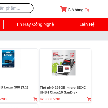
Giỏ hàng
(0)
Tin Hay Công Nghệ
Liên Hệ
B Lexar S80 (3.1)
Thẻ nhớ 256GB micro SDXC
UHS-I Class10 SanDisk
 VNĐ
620,000 VNĐ