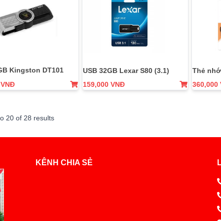
GB Kingston DT101
Thẻ nhớ
USB 32GB Lexar S80 (3.1)
 VNĐ
159,000 VNĐ
360,000
to
20
of
28
results
KÊNH CHIA SẺ