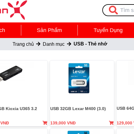
ch
Sản Phẩm
Tuyển Dụng
USB - Thẻ nhớ
Trang chủ
Danh mục
USB 64G
USB 32GB Lexar M400 (3.0)
B Kioxia U365 3.2
 VNĐ
139,000 VNĐ
129,000