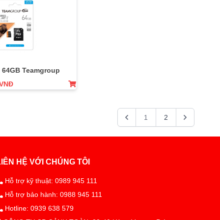
 64GB Teamgroup
 VNĐ
1
2
LIÊN HỆ VỚI CHÚNG TÔI
Hỗ trợ kỹ thuật: 0989 945 111
Hỗ trợ bảo hành: 0988 945 111
Hotline: 0939 638 579